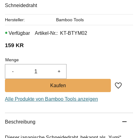
Schneidedraht
Hersteller
Bamboo Tools
Artikel-Nr.
KT-BTYM02
159
KR
Menge
-
+
Zu Favor
Alle Produkte von Bamboo Tools anzeigen
Beschreibung
Dieser japanische Schneidedraht, bekannt als „Yumi“