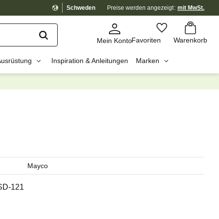
Schweden
Preise werden
angezeigt
mit MwSt.
Warenkorb
Favoriten
Favoriten
Warenkorb
Mein Konto
Ausrüstung
Inspiration & Anleitungen
Marken
dig?
☓
Mayco
SD-121