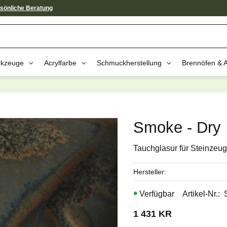
sönliche Beratung
kzeuge
Acrylfarbe
Schmuckherstellung
Brennöfen & 
av dessa produkter kan intressera 
Smoke - Dry
Tauchglasur für Steinzeug
Hersteller
Artikel-Nr.
1 431
KR