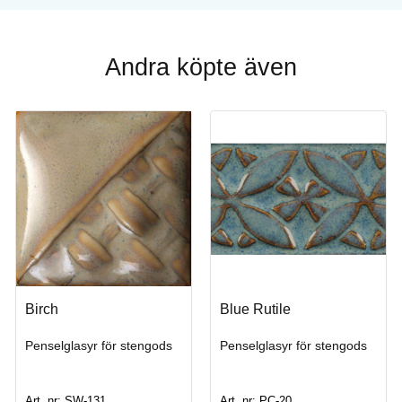
Andra köpte även
Birch
Blue Rutile
Penselglasyr för stengods
Penselglasyr för stengods
Art. nr: SW-131
Art. nr: PC-20