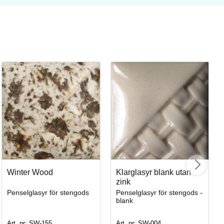
Sm
Pe
Winter Wood
Klarglasyr blank utan
Art
zink
Penselglasyr för stengods
Penselglasyr för stengods -
blank
Art. nr: SW-155
Art. nr: SW-004