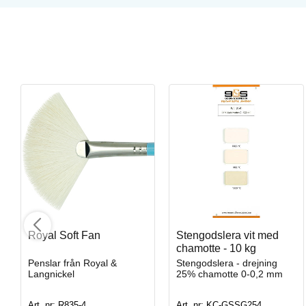
Opal Lustre
Penselglasyr för stengods
Royal Soft Fan
Stengodslera vit med
Art. nr: SW-219
chamotte - 10 kg
Penslar från Royal &
Stengodslera - drejning
Langnickel
25% chamotte 0-0,2 mm
Art. nr: R835-4
Art. nr: KC-GSSG254