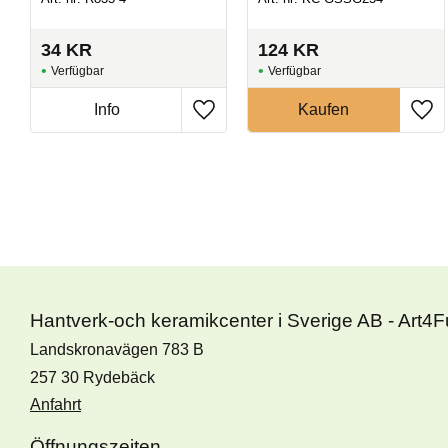
34
KR
124
KR
Hantverk-och keramikcenter i Sverige AB - Art4
Landskronavägen 783 B
257 30 Rydebäck
Anfahrt
Öffnungszeiten