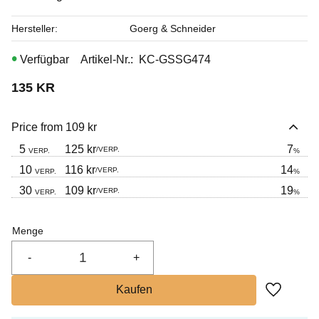
Hersteller
Goerg & Schneider
Artikel-Nr.
KC-GSSG474
135
KR
Price from 109 kr
5
125 kr
7
/
VERP.
VERP.
%
10
116 kr
14
/
VERP.
VERP.
%
30
109 kr
19
/
VERP.
VERP.
%
Menge
-
+
Zu Favor