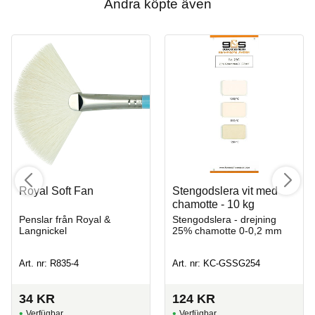
Andra köpte även
Royal Soft Fan
Stengodslera vit med
chamotte - 10 kg
Penslar från Royal &
Stengodslera - drejning
Langnickel
25% chamotte 0-0,2 mm
Art. nr: R835-4
Art. nr: KC-GSSG254
34
KR
124
KR