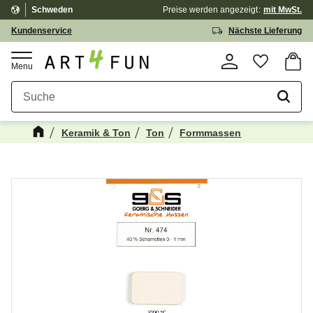
Schweden
Preise werden
angezeigt
mit MwSt.
Menü
Kundenservice
Nächste Lieferung
Waren
Favorit
Keramik & Ton
Ton
Formmassen
Kanske någon av dessa produkter kan
☓
intressera dig?