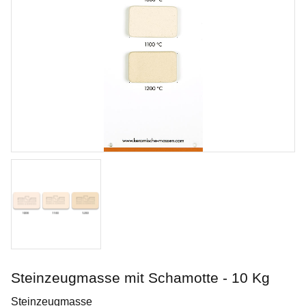
Rose Quartz
Penselglasyr för stengods
Steinzeugmasse mit Schamotte - 10 Kg
Art. nr: SW-198
Steinzeugmasse