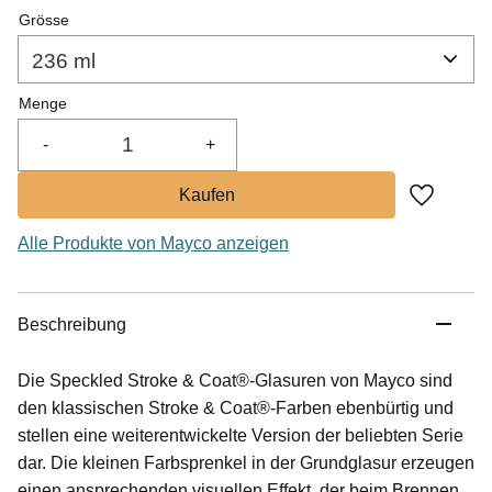
Grösse
Menge
-
+
Zu Favor
Alle Produkte von Mayco anzeigen
Beschreibung
Die Speckled Stroke & Coat®-Glasuren von Mayco sind
den klassischen Stroke & Coat®-Farben ebenbürtig und
stellen eine weiterentwickelte Version der beliebten Serie
dar. Die kleinen Farbsprenkel in der Grundglasur erzeugen
einen ansprechenden visuellen Effekt, der beim Brennen