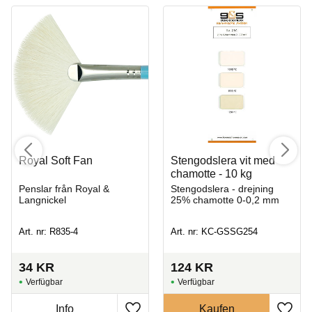
Royal Soft Fan
Stengodslera vit med
chamotte - 10 kg
Penslar från Royal &
Stengodslera - drejning
Langnickel
25% chamotte 0-0,2 mm
Art. nr: R835-4
Art. nr: KC-GSSG254
34
KR
124
KR