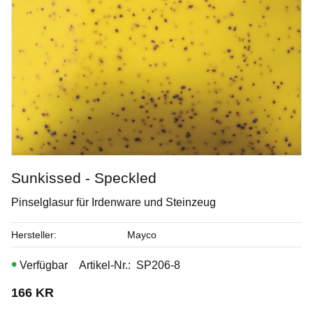
Sunkissed - Speckled
Pinselglasur für Irdenware und Steinzeug
Opal Lustre
Hersteller
Mayco
Penselglasyr för stengods
Artikel-Nr.
SP206-8
Art. nr: SW-219
166
KR