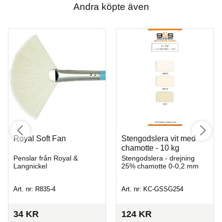
Andra köpte även
Royal Soft Fan
Stengodslera vit med
chamotte - 10 kg
Penslar från Royal &
Stengodslera - drejning
Langnickel
25% chamotte 0-0,2 mm
Art. nr: R835-4
Art. nr: KC-GSSG254
34
KR
124
KR