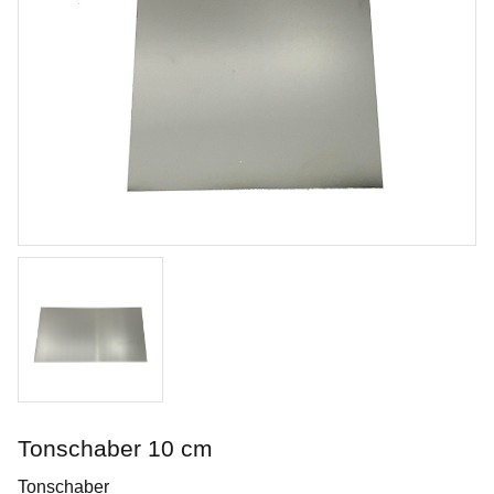
Opal Lustre
Penselglasyr för stengods
Tonschaber 10 cm
Art. nr: SW-219
Tonschaber