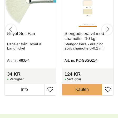
Royal Soft Fan
Stengodslera vit med
chamotte - 10 kg
Penslar från Royal &
Stengodslera - drejning
Langnickel
25% chamotte 0-0,2 mm
Art. nr: R835-4
Art. nr: KC-GSSG254
34
KR
124
KR