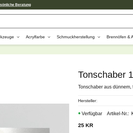
sönliche Beratung
kzeuge
Acrylfarbe
Schmuckherstellung
Brennöfen & 
av dessa produkter kan intressera 
Tonschaber 1
Tonschaber aus dünnem, f
Hersteller
Artikel-Nr.
25
KR