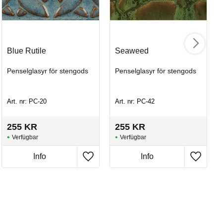
Blue Rutile
Seaweed
Penselglasyr för stengods
Penselglasyr för stengods
Art. nr: PC-20
Art. nr: PC-42
Op
255
KR
255
KR
Pe
Art