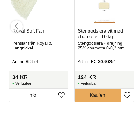
Royal Soft Fan
Stengodslera vit med
chamotte - 10 kg
Penslar från Royal &
Stengodslera - drejning
Langnickel
25% chamotte 0-0,2 mm
Art. nr: R835-4
Art. nr: KC-GSSG254
Amaryllis
34
KR
124
KR
Penselglasyr för stengods
Art. nr: SW-192