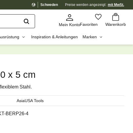
Schweden
Preise werden
angezeigt
mit MwSt.
Warenkorb
Favoriten
Favoriten
Warenkorb
Mein Konto
Ausrüstung
Inspiration & Anleitungen
Marken
dig?
☓
0 x 5 cm
lexiblem Stahl.
AsiaUSA Tools
KT-BERP26-4