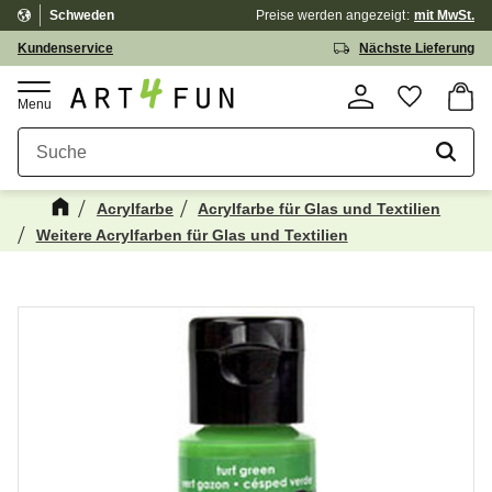
Schweden
Preise werden
angezeigt
mit MwSt.
Menü
Kundenservice
Nächste Lieferung
Waren
Favorit
Acrylfarbe
Acrylfarbe für Glas und Textilien
Weitere Acrylfarben für Glas und Textilien
Kanske någon av dessa produkter kan
☓
intressera dig?