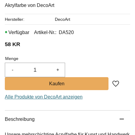
Akrylfarbe von DecoArt
Hersteller
DecoArt
Artikel-Nr.
DA520
58
KR
Menge
-
+
Zu Favor
Alle Produkte von DecoArt anzeigen
Beschreibung
Unsere mehrschichtige Acrylfarbe für Kunst und Handwerk