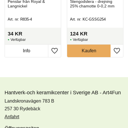
Penslar från Royal &
Stengodslera - drejning
Langnickel
25% chamotte 0-0,2 mm
Art. nr: R835-4
Art. nr: KC-GSSG254
34
KR
124
KR
Hantverk-och keramikcenter i Sverige AB - Art4Fun
Landskronavägen 783 B
257 30 Rydebäck
Anfahrt