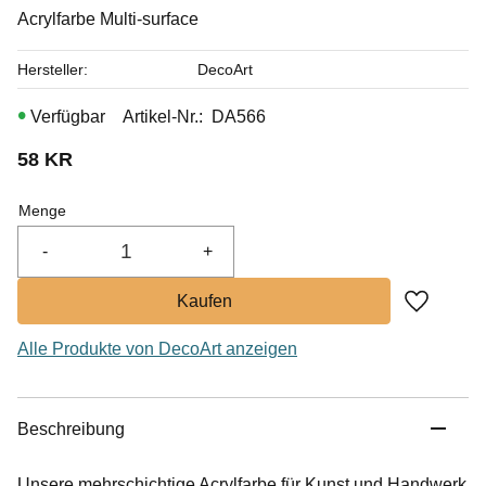
Acrylfarbe Multi-surface
Hersteller
DecoArt
Artikel-Nr.
DA566
58
KR
Menge
-
+
Zu Favor
Alle Produkte von DecoArt anzeigen
Beschreibung
Unsere mehrschichtige Acrylfarbe für Kunst und Handwerk