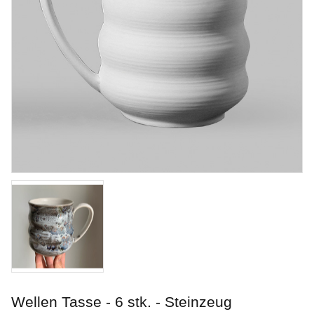
Alabaster
Penselglasyr för stengods
Wellen Tasse - 6 stk. - Steinzeug
Art. nr: SW-106