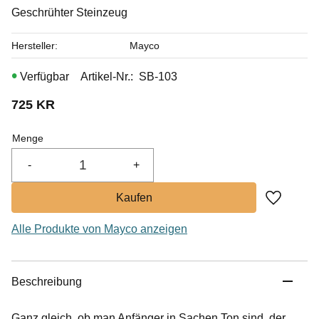
Geschrühter Steinzeug
Hersteller
Mayco
Artikel-Nr.
SB-103
725
KR
Menge
-
+
Zu Favor
Alle Produkte von Mayco anzeigen
Beschreibung
Ganz gleich, ob man Anfänger in Sachen Ton sind, der