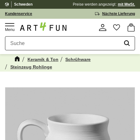
Schweden
Preise werden
angezeigt
mit MwSt.
Menü
Kundenservice
Nächste Lieferung
Waren
Favorit
Keramik & Ton
Schrühware
Steinzeug Rohlinge
Kanske någon av dessa produkter kan
☓
intressera dig?