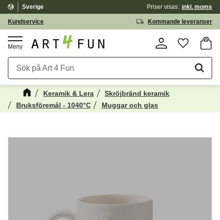
Sverige
Priser visas
inkl. moms
Meny
Kundservice
Kommande leveranser
Kundv
Favorite
Keramik & Lera
Skröjbränd keramik
Bruksföremål - 1040°C
Muggar och glas
Kanske någon av dessa produkter kan
☓
intressera dig?