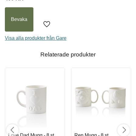
I lager
Bevaka
Köp
Lägg till i favoriter
Visa alla produkter från Gare
Relaterade produkter
Love Dad Mugg - 8 st,
Ren Mugg - 8 st,