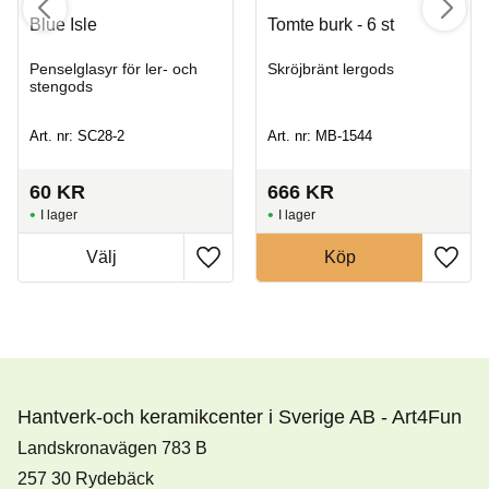
Blue Isle
Tomte burk - 6 st
Penselglasyr för ler- och
Skröjbränt lergods
stengods
Art. nr: SC28-2
Art. nr: MB-1544
60
KR
666
KR
I lager
I lager
Köp
Hantverk-och keramikcenter i Sverige AB - Art4Fun
Landskronavägen 783 B
257 30 Rydebäck