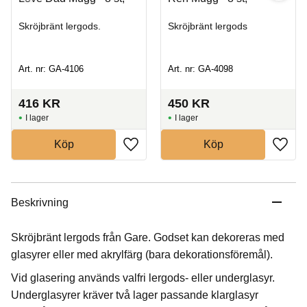
Skröjbränt lergods.
Skröjbränt lergods
Art. nr: GA-4106
Art. nr: GA-4098
416
KR
450
KR
I lager
I lager
Köp
Köp
Beskrivning
Skröjbränt lergods från Gare. Godset kan dekoreras med
glasyrer eller med akrylfärg (bara dekorationsföremål).
Vid glasering används valfri lergods- eller underglasyr.
Underglasyrer kräver två lager passande klarglasyr