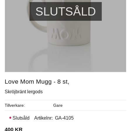
SLUTSÅLD
Love Mom Mugg - 8 st,
Skröjbränt lergods
River Birch
Tillverkare
Gare
Penselglasyr för stengods Flux
Slutsåld
Artikelnr
GA-4105
Art. nr: PCF-74
400
KR