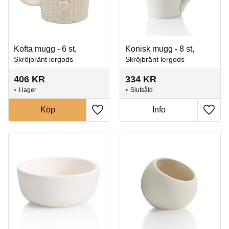
Kofta mugg - 6 st,
Konisk mugg - 8 st,
Skröjbränt lergods
Skröjbränt lergods
406
KR
334
KR
I lager
Slutsåld
Köp
Info
Lägg till i favoriter
Lägg t