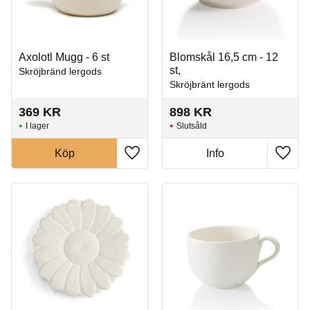
Axolotl Mugg - 6 st
Blomskål 16,5 cm - 12
st,
Skröjbränd lergods
Skröjbränt lergods
369
KR
898
KR
I lager
Slutsåld
Köp
Info
Lägg till i favoriter
Lägg t