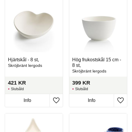
Hjärtskål - 8 st,
Hög frukostskål 15 cm -
8 st,
Skröjbränt lergods
Skröjbränt lergods
421
KR
399
KR
Slutsåld
Slutsåld
Info
Info
Lägg till i favoriter
Lägg t