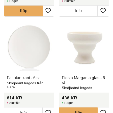
I lager
Slutsåld
Köp
Info
Lägg till i favoriter
Lägg t
Fat utan kant - 6 st,
Fiesta Margarita glas - 6
st
Skröjbränt lergods från
Gare
Skröjbränd lergods
614
KR
436
KR
Slutsåld
I lager
Info
Köp