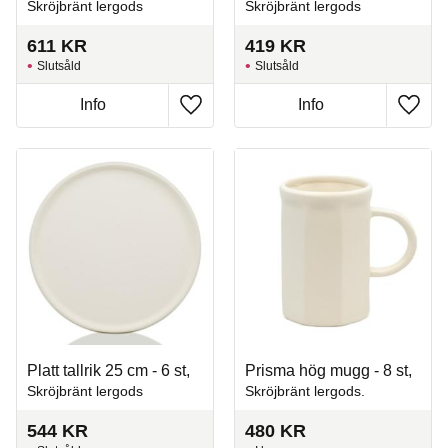
Skröjbränt lergods
Skröjbränt lergods
611
KR
419
KR
Slutsåld
Slutsåld
Info
Info
Lägg till i favoriter
Lägg t
Platt tallrik 25 cm - 6 st,
Prisma hög mugg - 8 st,
Skröjbränt lergods
Skröjbränt lergods.
544
KR
480
KR