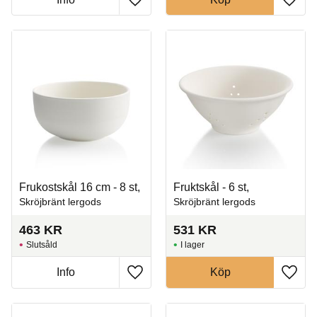
Lägg till i favoriter
Lägg t
Frukostskål 16 cm - 8 st,
Fruktskål - 6 st,
Skröjbränt lergods
Skröjbränt lergods
463
KR
531
KR
Slutsåld
I lager
Info
Köp
Lägg till i favoriter
Lägg t