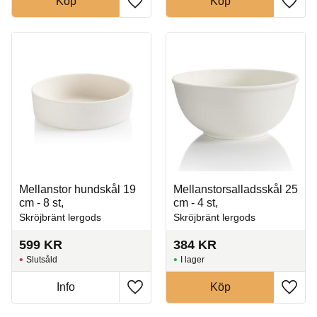
Köp
Köp
Lägg till i favoriter
Lägg t
Mellanstor hundskål 19
Mellanstorsalladsskål 25
cm - 8 st,
cm - 4 st,
Skröjbränt lergods
Skröjbränt lergods
599
KR
384
KR
Slutsåld
I lager
Info
Köp
Lägg till i favoriter
Lägg t