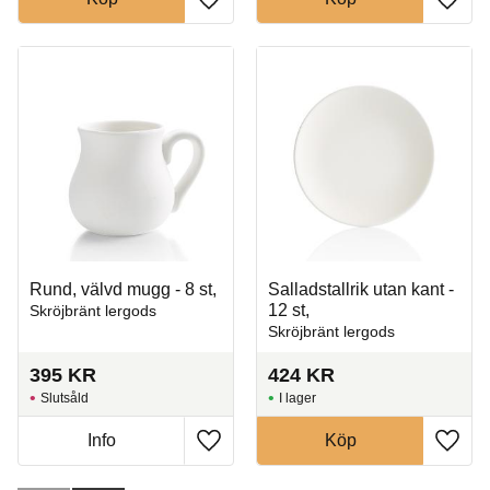
Lägg till i favoriter
Lägg t
Rund, välvd mugg - 8 st,
Salladstallrik utan kant -
12 st,
Skröjbränt lergods
Skröjbränt lergods
395
KR
424
KR
Slutsåld
I lager
Info
Köp
Lägg till i favoriter
Lägg t