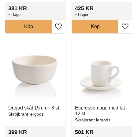
381
KR
425
KR
I lager
I lager
Köp
Köp
Lägg till i favoriter
Lägg t
Drejad skål 15 cm - 8 st,
Espressomugg med fat -
12 st,
Skröjbränt lergods
Skröjbränt lergods
399
KR
501
KR