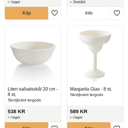
I lager
Slutsåld
Köp
Info
Lägg till i favoriter
Lägg t
Liten salladsskål 20 cm -
Margarita Glas - 8 st,
8 st,
Skröjbränt lergods
Skröjbränt lergods
538
KR
589
KR
I lager
I lager