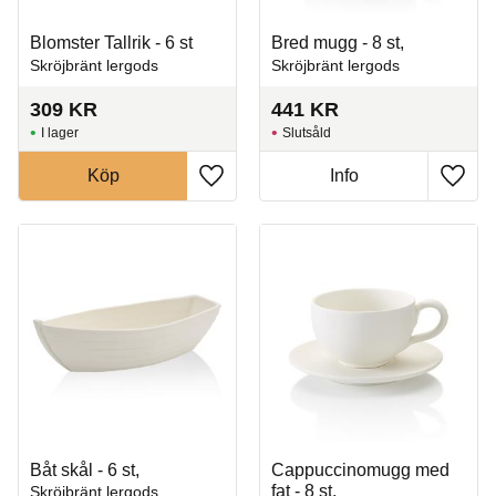
Blomster Tallrik - 6 st
Bred mugg - 8 st,
Skröjbränt lergods
Skröjbränt lergods
309
KR
441
KR
I lager
Slutsåld
Köp
Info
Lägg till i favoriter
Lägg t
Båt skål - 6 st,
Cappuccinomugg med
fat - 8 st,
Skröjbränt lergods