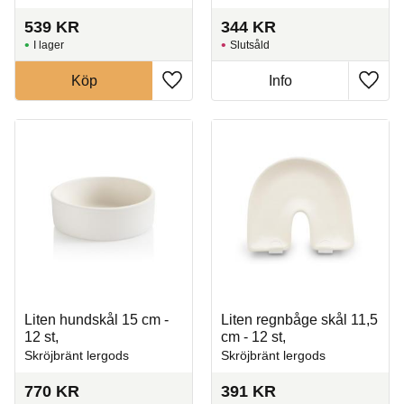
539
KR
344
KR
I lager
Slutsåld
Köp
Info
Lägg till i favoriter
Lägg t
Liten hundskål 15 cm -
Liten regnbåge skål 11,5
12 st,
cm - 12 st,
Skröjbränt lergods
Skröjbränt lergods
770
KR
391
KR