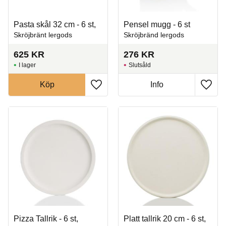
Pasta skål 32 cm - 6 st,
Pensel mugg - 6 st
Skröjbränt lergods
Skröjbränd lergods
625
KR
276
KR
I lager
Slutsåld
Köp
Info
Lägg till i favoriter
Lägg t
Pizza Tallrik - 6 st,
Platt tallrik 20 cm - 6 st,