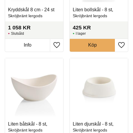
Kryddskål 8 cm - 24 st
Liten bollskål - 8 st,
Skröjbränt lergods
Skröjbränt lergods
1 058
KR
425
KR
Slutsåld
I lager
Info
Köp
Lägg till i favoriter
Lägg t
Liten båtskål - 8 st,
Liten djurskål - 8 st,
Skröjbränt lergods
Skröjbränt lergods