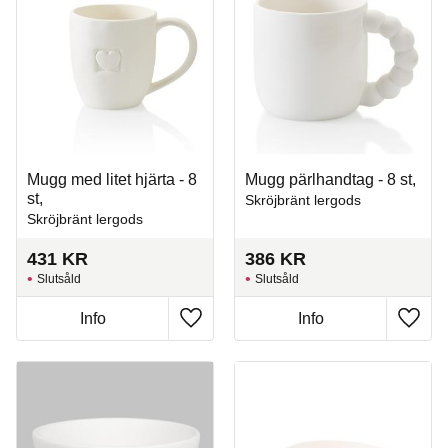
Mugg med litet hjärta - 8
Mugg pärlhandtag - 8 st,
st,
Skröjbränt lergods
Skröjbränt lergods
431
KR
386
KR
Slutsåld
Slutsåld
Info
Info
Lägg till i favoriter
Lägg t