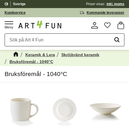
Sverige
Priser visas
inkl. moms
Meny
Kundservice
Kommande leveranser
Kundv
Favorite
Keramik & Lera
Skröjbränd keramik
Bruksföremål - 1040°C
Bruksföremål - 1040°C