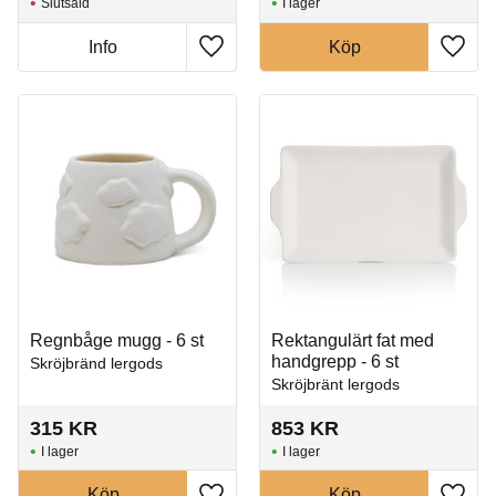
Slutsåld
I lager
Info
Köp
Lägg till i favoriter
Lägg t
Regnbåge mugg - 6 st
Rektangulärt fat med
handgrepp - 6 st
Skröjbränd lergods
Skröjbränt lergods
315
KR
853
KR
I lager
I lager
Köp
Köp