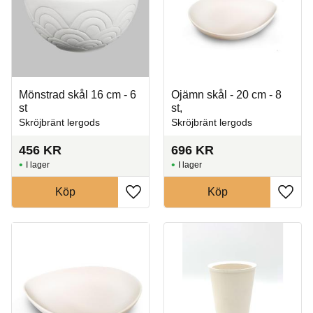
Mönstrad skål 16 cm - 6
Ojämn skål - 20 cm - 8
st
st,
Skröjbränt lergods
Skröjbränt lergods
456
KR
696
KR
I lager
I lager
Köp
Köp
Lägg till i favoriter
Lägg t