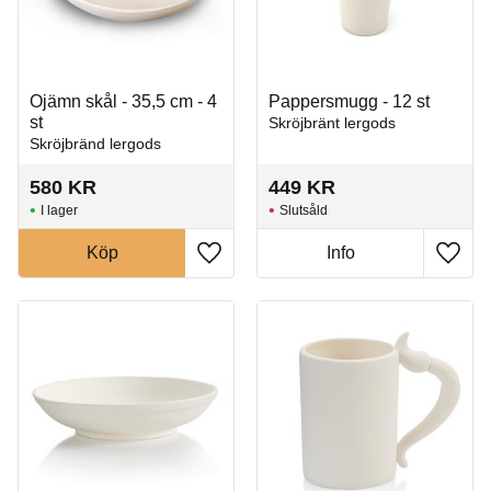
Ojämn skål - 35,5 cm - 4
Pappersmugg - 12 st
st
Skröjbränt lergods
Skröjbränd lergods
580
KR
449
KR
I lager
Slutsåld
Köp
Info
Lägg till i favoriter
Lägg t