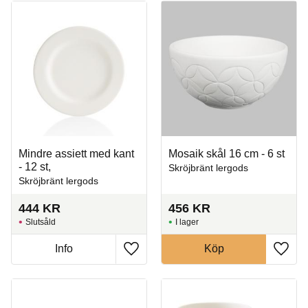
Mindre assiett med kant
Mosaik skål 16 cm - 6 st
- 12 st,
Skröjbränt lergods
Skröjbränt lergods
444
KR
456
KR
Slutsåld
I lager
Info
Köp
Lägg till i favoriter
Lägg t