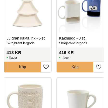
Julgran kaktallrik - 6 st,
Kakmugg - 8 st,
Skröjbränt lergods
Skröjbränt lergods
418
KR
416
KR
I lager
I lager
Köp
Köp
Lägg till i favoriter
Lägg t