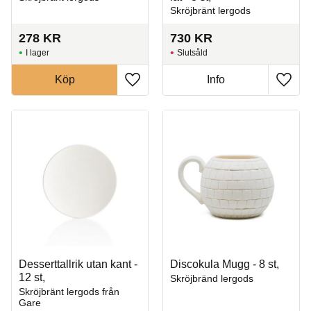
Skröjbränt lergods
278
KR
730
KR
I lager
Slutsåld
Köp
Info
Lägg till i favoriter
Lägg t
Desserttallrik utan kant -
Discokula Mugg - 8 st,
12 st,
Skröjbränd lergods
Skröjbränt lergods från
Gare