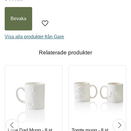
I lager
Bevaka
Köp
Lägg till i favoriter
Visa alla produkter från Gare
Relaterade produkter
Love Dad Mugg - 8 st,
Tomte mugg - 8 st,