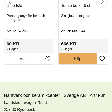
Blue Isle
Tomte burk - 6 st
Penselglasyr för ler- och
Skröjbränt lergods
stengods
Art. nr: SC28-2
Art. nr: MB-1544
60
KR
666
KR
I lager
I lager
Köp
Hantverk-och keramikcenter i Sverige AB - Art4Fun
Landskronavägen 783 B
257 30 Rydebäck