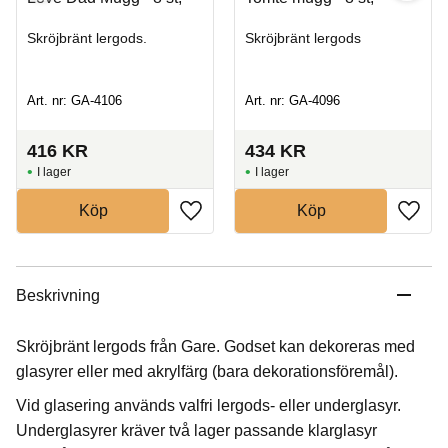
Skröjbränt lergods.
Skröjbränt lergods
Art. nr: GA-4106
Art. nr: GA-4096
416
KR
434
KR
I lager
I lager
Köp
Köp
Beskrivning
Skröjbränt lergods från Gare. Godset kan dekoreras med
glasyrer eller med akrylfärg (bara dekorationsföremål).
Vid glasering används valfri lergods- eller underglasyr.
Underglasyrer kräver två lager passande klarglasyr