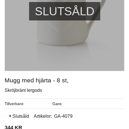
SLUTSÅLD
Mugg med hjärta - 8 st,
Skröjbränt lergods
Stengodslera vit med chamotte - 10 kg
Tillverkare
Gare
Stengodslera - drejning 25% chamotte 0-0,2 mm
Slutsåld
Artikelnr
GA-4079
Art. nr: KC-GSSG254
344
KR