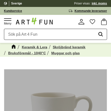
Sverige
Priser visas
inkl. moms
Meny
Kundservice
Kommande leveranser
Kundv
Favorite
Keramik & Lera
Skröjbränd keramik
Bruksföremål - 1040°C
Muggar och glas
Kanske någon av dessa produkter kan
☓
intressera dig?