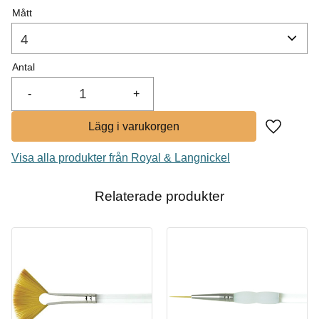
I lager
Mått
Köp
Antal
-
+
Lägg till i
Visa alla produkter från Royal & Langnickel
Relaterade produkter