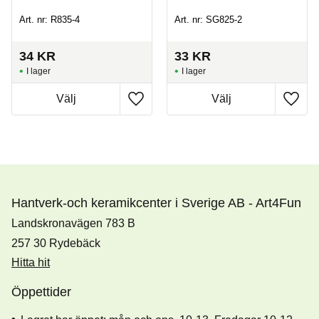
Art. nr: R835-4
Art. nr: SG825-2
34
KR
33
KR
I lager
I lager
Hantverk-och keramikcenter i Sverige AB - Art4Fun
Landskronavägen 783 B
257 30 Rydebäck
Hitta hit
Öppettider