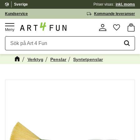
Sverige
Priser visas
inkl. moms
Meny
Kundservice
Kommande leveranser
Kundv
Favorite
Verktyg
Penslar
Syntetpenslar
Kanske någon av dessa produkter kan
☓
intressera dig?