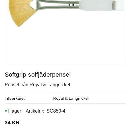
Softgrip solfjäderpensel
Pensel från Royal & Langnickel
Amaryllis
Tillverkare
Royal & Langnickel
Penselglasyr för stengods
I lager
Artikelnr
SG850-4
Art. nr: SW-192
34
KR