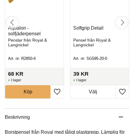
Aqualon -
Softgrip Detail
solfjäderpensel
Penslar från Royal &
Pensel från Royal &
Langnickel
Langnickel
Art. nr: R2850-4
Art. nr: SG595-20-0
68
KR
39
KR
I lager
I lager
Köp
Beskrivning
Borstpensel från Royal med tåligt plastgrepp. Lämplig för