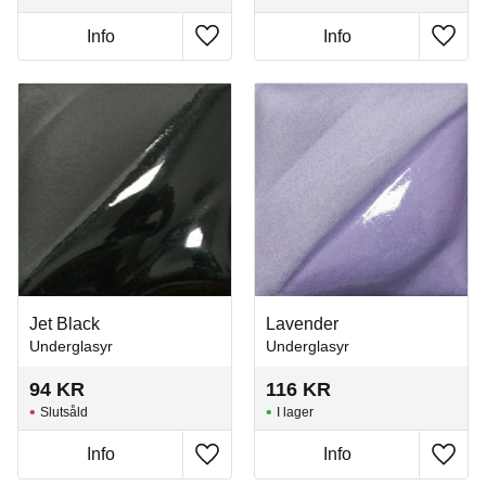
Info
Info
Lägg till i favoriter
Lägg t
Jet Black
Lavender
Underglasyr
Underglasyr
94
KR
116
KR
Slutsåld
I lager
Info
Info
Lägg till i favoriter
Lägg t