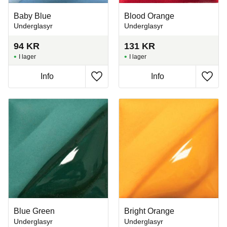
Baby Blue
Blood Orange
Underglasyr
Underglasyr
94
KR
131
KR
I lager
I lager
Info
Info
Lägg till i favoriter
Lägg t
Blue Green
Bright Orange
Underglasyr
Underglasyr