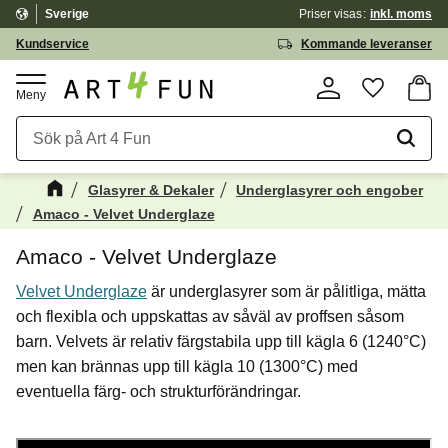
Sverige
Priser visas
inkl. moms
Meny
Kundservice
Kommande leveranser
Kundv
Favorite
Glasyrer & Dekaler
Underglasyrer och engober
Amaco - Velvet Underglaze
Amaco - Velvet Underglaze
Velvet Underglaze
är underglasyrer som är pålitliga, mätta
och flexibla och uppskattas av såväl av proffsen såsom
barn. Velvets är relativ färgstabila upp till kägla 6 (1240°C)
men kan brännas upp till kägla 10 (1300°C) med
eventuella färg- och strukturförändringar.