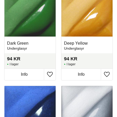
Dark Green
Deep Yellow
Underglasyr
Underglasyr
94
KR
94
KR
I lager
I lager
Info
Info
Lägg till i favoriter
Lägg t