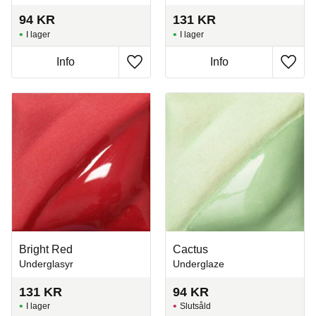
94
KR
131
KR
I lager
I lager
Info
Info
Lägg till i favoriter
Lägg t
Bright Red
Cactus
Underglasyr
Underglaze
131
KR
94
KR
I lager
Slutsåld