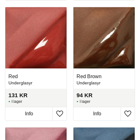
Red
Red Brown
Underglasyr
Underglasyr
131
KR
94
KR
I lager
I lager
Info
Info
Lägg till i favoriter
Lägg t