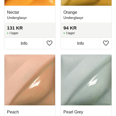
Nectar
Orange
Underglasyr
Underglasyr
131
KR
94
KR
I lager
I lager
Info
Info
Lägg till i favoriter
Lägg t
Peach
Pearl Grey