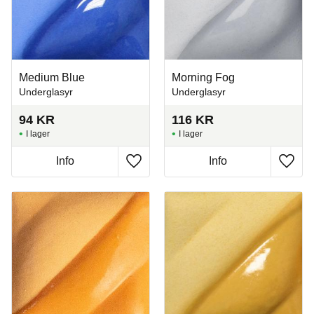
Medium Blue
Morning Fog
Underglasyr
Underglasyr
94
KR
116
KR
I lager
I lager
Info
Info
Lägg till i favoriter
Lägg t