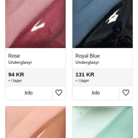
Rose
Royal Blue
Underglasyr
Underglasyr
94
KR
131
KR
I lager
I lager
Info
Info
Lägg till i favoriter
Lägg t