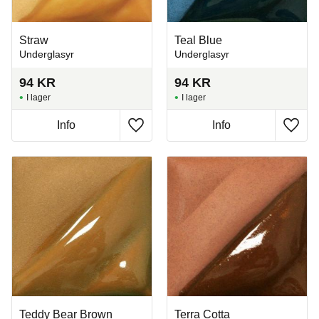
Straw
Teal Blue
Underglasyr
Underglasyr
94
KR
94
KR
I lager
I lager
Info
Info
Lägg till i favoriter
Lägg t
Teddy Bear Brown
Terra Cotta