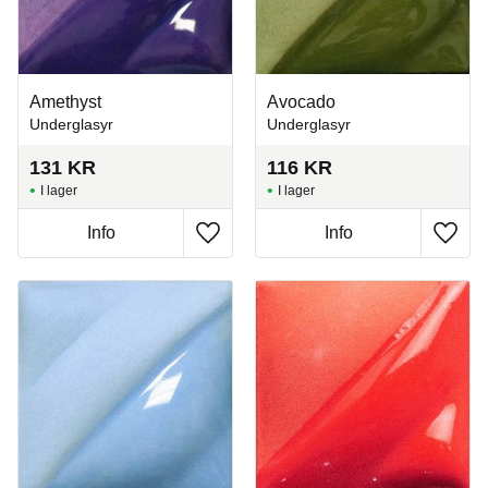
Amethyst
Avocado
Underglasyr
Underglasyr
131
KR
116
KR
I lager
I lager
Info
Info
Lägg till i favoriter
Lägg t