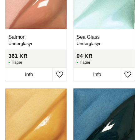
Salmon
Sea Glass
Underglasyr
Underglasyr
361
KR
94
KR
I lager
I lager
Info
Info
Lägg till i favoriter
Lägg t