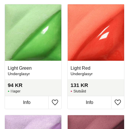
Light Green
Light Red
Underglasyr
Underglasyr
94
KR
131
KR
I lager
Slutsåld
Info
Info
Lägg till i favoriter
Lägg t