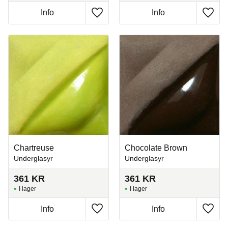
Info
Info
Lägg till i favoriter
Lägg t
Chartreuse
Chocolate Brown
Underglasyr
Underglasyr
361
KR
361
KR
I lager
I lager
Info
Info
Lägg till i favoriter
Lägg t