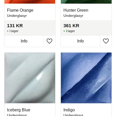
Flame Orange
Hunter Green
Underglasyr
Underglasyr
131
KR
361
KR
I lager
I lager
Info
Info
Lägg till i favoriter
Lägg t
Iceberg Blue
Indigo
Underglasyr
Underglasyr