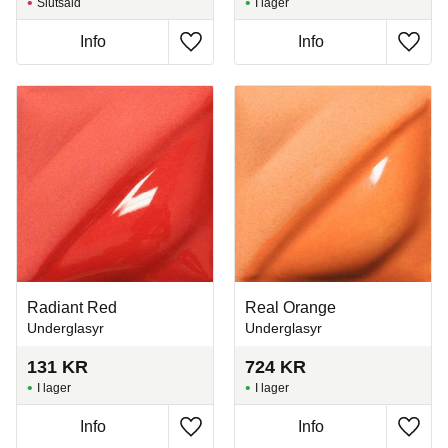
Slutsåld
I lager
Info
Info
Lägg till i favoriter
Lägg t
Radiant Red
Real Orange
Underglasyr
Underglasyr
131
KR
724
KR
I lager
I lager
Info
Info
Lägg till i favoriter
Lägg t