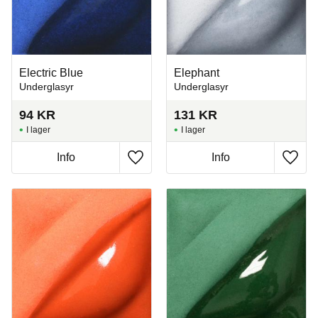
Electric Blue
Elephant
Underglasyr
Underglasyr
94
KR
131
KR
I lager
I lager
Info
Info
Lägg till i favoriter
Lägg t