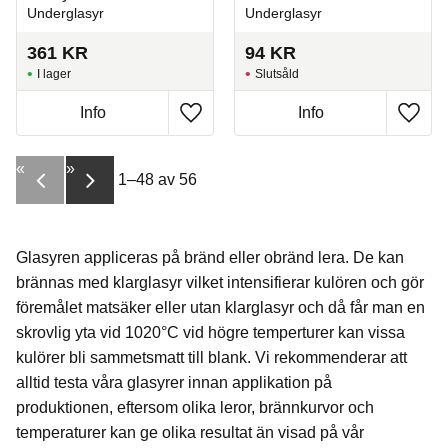
Underglasyr
Underglasyr
361
KR
94
KR
I lager
Slutsåld
Info
Info
Lägg till i favoriter
Lägg t
«
»
1–
48
av
56
Glasyren appliceras på bränd eller obränd lera. De kan
brännas med klarglasyr vilket intensifierar kulören och gör
föremålet matsäker eller utan klarglasyr och då får man en
skrovlig yta vid 1020°C vid högre temperturer kan vissa
kulörer bli sammetsmatt till blank. Vi rekommenderar att
alltid testa våra glasyrer innan applikation på
produktionen, eftersom olika leror, brännkurvor och
temperaturer kan ge olika resultat än visad på vår