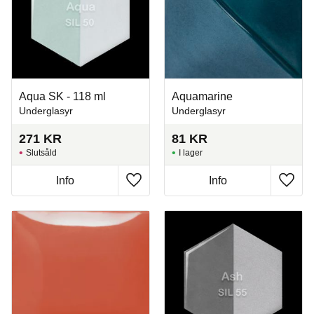
Aqua SK - 118 ml
Aquamarine
Underglasyr
Underglasyr
271
KR
81
KR
Slutsåld
I lager
Info
Info
Lägg till i favoriter
Lägg t