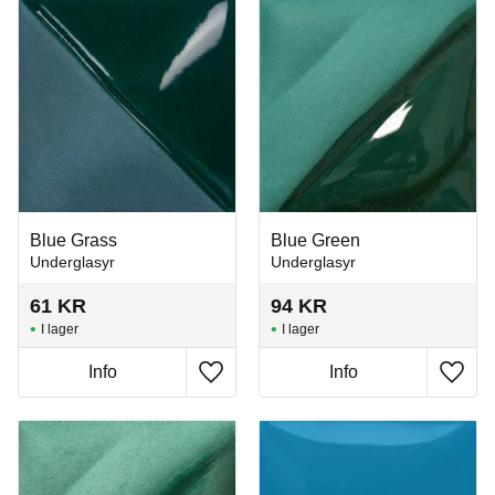
Blue Grass
Blue Green
Underglasyr
Underglasyr
61
KR
94
KR
I lager
I lager
Info
Info
Lägg till i favoriter
Lägg t