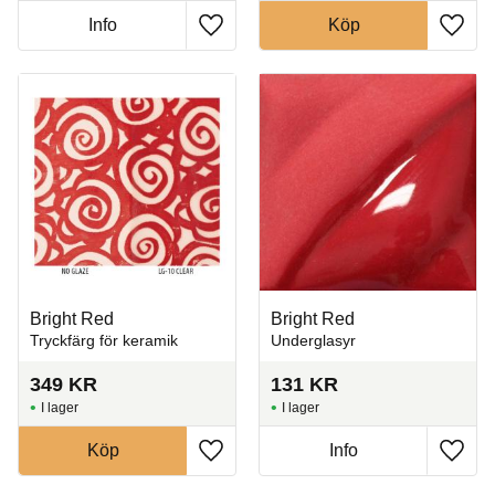
Info
Köp
Lägg till i favoriter
Lägg t
Bright Red
Bright Red
Tryckfärg för keramik
Underglasyr
349
KR
131
KR
I lager
I lager
Köp
Info
Lägg till i favoriter
Lägg t