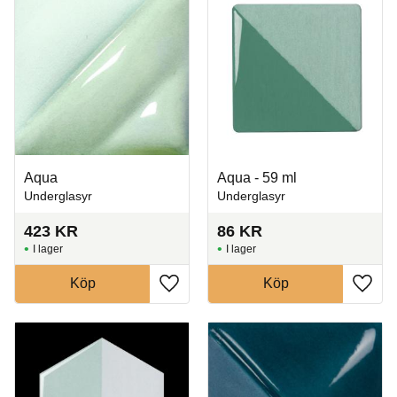
Aqua
Aqua - 59 ml
Underglasyr
Underglasyr
423
KR
86
KR
I lager
I lager
Köp
Köp
Lägg till i favoriter
Lägg t