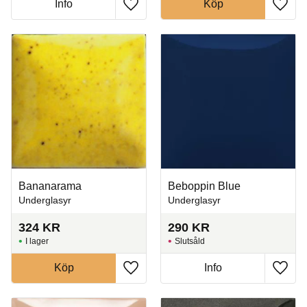
Info
Köp
Lägg till i favoriter
Lägg t
Bananarama
Beboppin Blue
Underglasyr
Underglasyr
324
KR
290
KR
I lager
Slutsåld
Köp
Info
Lägg till i favoriter
Lägg t