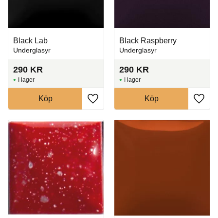
Black Lab
Black Raspberry
Underglasyr
Underglasyr
290
KR
290
KR
I lager
I lager
Köp
Köp
Lägg till i favoriter
Lägg t