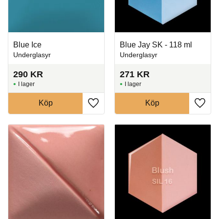
Blue Ice
Blue Jay SK - 118 ml
Underglasyr
Underglasyr
290
KR
271
KR
I lager
I lager
Köp
Köp
Lägg till i favoriter
Lägg t