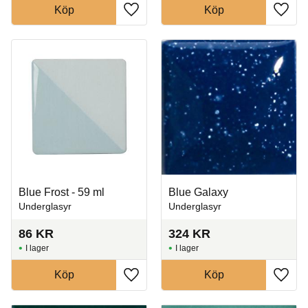
Köp
Köp
Lägg till i favoriter
Lägg t
Blue Frost - 59 ml
Blue Galaxy
Underglasyr
Underglasyr
86
KR
324
KR
I lager
I lager
Köp
Köp
Lägg till i favoriter
Lägg t