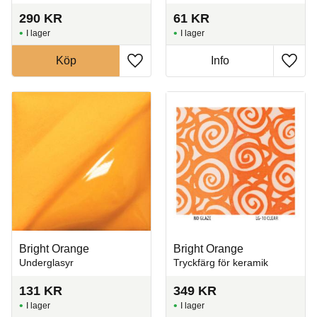
290
KR
61
KR
I lager
I lager
Köp
Info
Lägg till i favoriter
Lägg t
Bright Orange
Bright Orange
Underglasyr
Tryckfärg för keramik
131
KR
349
KR
I lager
I lager