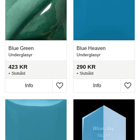
Blue Green
Blue Heaven
Underglasyr
Underglasyr
423
KR
290
KR
Slutsåld
Slutsåld
Info
Info
Lägg till i favoriter
Lägg t