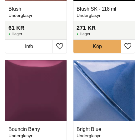
Blush
Blush SK - 118 ml
Underglasyr
Underglasyr
61
KR
271
KR
I lager
I lager
Info
Köp
Lägg till i favoriter
Lägg t
Bouncin Berry
Bright Blue
Underglasyr
Underglasyr