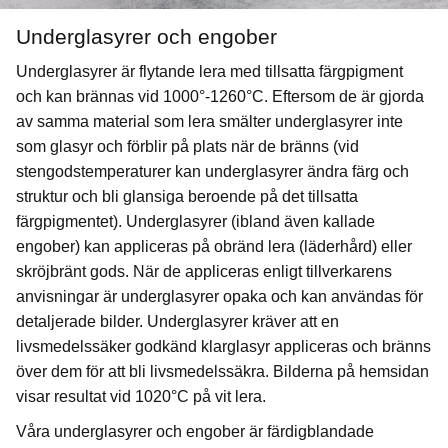
Underglasyrer och engober
Underglasyrer är flytande lera med tillsatta färgpigment
och kan brännas vid 1000°-1260°C. Eftersom de är gjorda
av samma material som lera smälter underglasyrer inte
som glasyr och förblir på plats när de bränns (vid
stengodstemperaturer kan underglasyrer ändra färg och
struktur och bli glansiga beroende på det tillsatta
färgpigmentet). Underglasyrer (ibland även kallade
engober) kan appliceras på obränd lera (läderhård) eller
skröjbränt gods. När de appliceras enligt tillverkarens
anvisningar är underglasyrer opaka och kan användas för
detaljerade bilder. Underglasyrer kräver att en
livsmedelssäker godkänd klarglasyr appliceras och bränns
över dem för att bli livsmedelssäkra. Bilderna på hemsidan
visar resultat vid 1020°C på vit lera.
Våra underglasyrer och engober är färdigblandade