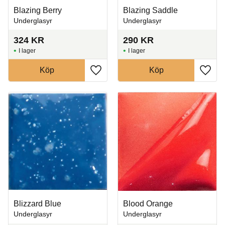
Blazing Berry
Blazing Saddle
Underglasyr
Underglasyr
324
KR
290
KR
I lager
I lager
Köp
Köp
Lägg till i favoriter
Lägg t
Blizzard Blue
Blood Orange
Underglasyr
Underglasyr