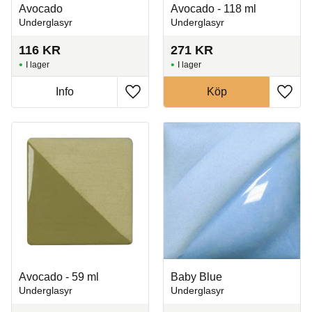
Avocado
Avocado - 118 ml
Underglasyr
Underglasyr
116
KR
271
KR
I lager
I lager
Info
Köp
Lägg till i favoriter
Lägg t
Avocado - 59 ml
Baby Blue
Underglasyr
Underglasyr