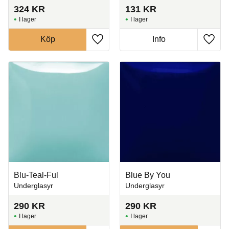
324
KR
131
KR
I lager
I lager
Köp
Info
Lägg till i favoriter
Lägg t
Blu-Teal-Ful
Blue By You
Underglasyr
Underglasyr
290
KR
290
KR
I lager
I lager