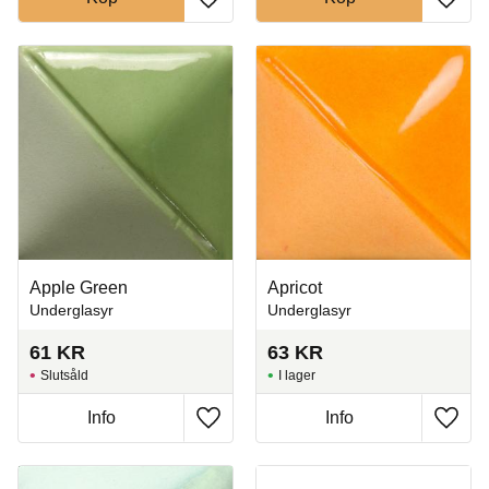
Lägg till i favoriter
Lägg t
Apple Green
Apricot
Underglasyr
Underglasyr
61
KR
63
KR
Slutsåld
I lager
Info
Info
Lägg till i favoriter
Lägg t