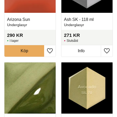
Arizona Sun
Ash SK - 118 ml
Underglasyr
Underglasyr
290
KR
271
KR
I lager
Slutsåld
Köp
Info
Lägg till i favoriter
Lägg t