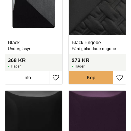
Black
Black Engobe
Underglasyr
Färdigblandade engobe
368
KR
273
KR
I lager
I lager
Info
Köp
Lägg till i favoriter
Lägg t