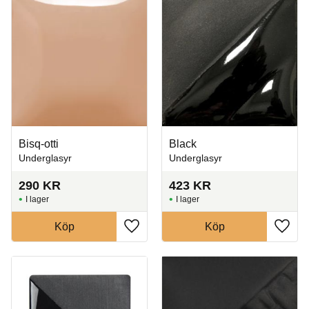
Bisq-otti
Black
Underglasyr
Underglasyr
290
KR
423
KR
I lager
I lager
Köp
Köp
Lägg till i favoriter
Lägg t