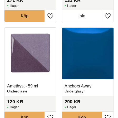
271
KR
131
KR
I lager
I lager
Köp
Info
Lägg till i favoriter
Lägg t
Amethyst - 59 ml
Anchors Away
Underglasyr
Underglasyr
120
KR
290
KR
I lager
I lager
Köp
Köp