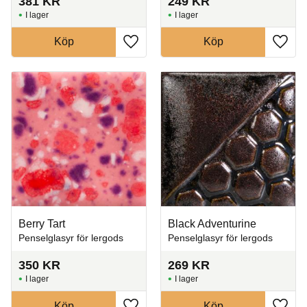
381
KR
249
KR
I lager
I lager
Köp
Köp
Lägg till i favoriter
Lägg t
Berry Tart
Black Adventurine
Penselglasyr för lergods
Penselglasyr för lergods
350
KR
269
KR
I lager
I lager
Köp
Köp