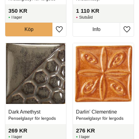
350
KR
1 110
KR
I lager
Slutsåld
Köp
Info
Lägg till i favoriter
Lägg t
Dark Amethyst
Darlin' Clementine
Penselglasyr för lergods
Penselglasyr för lergods
269
KR
276
KR
I lager
I lager