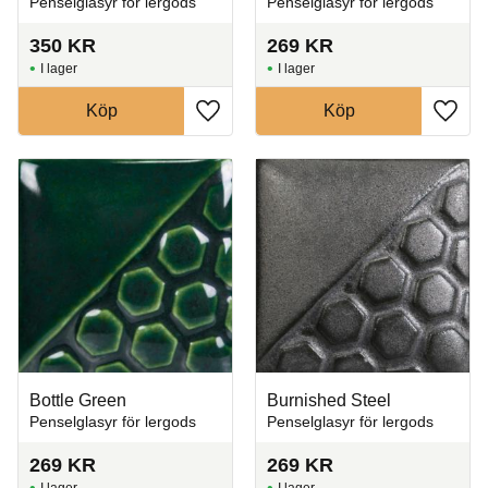
Penselglasyr för lergods
Penselglasyr för lergods
350
KR
269
KR
I lager
I lager
Köp
Köp
Lägg till i favoriter
Lägg t
Bottle Green
Burnished Steel
Penselglasyr för lergods
Penselglasyr för lergods
269
KR
269
KR
I lager
I lager