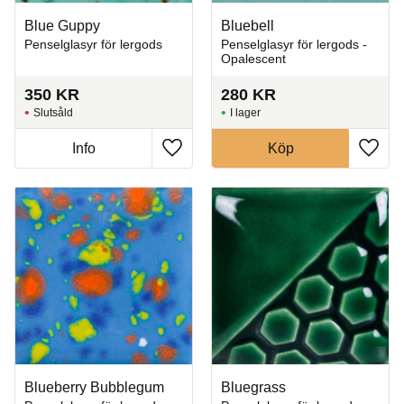
Blue Guppy
Bluebell
Penselglasyr för lergods
Penselglasyr för lergods -
Opalescent
350
KR
280
KR
Slutsåld
I lager
Info
Köp
Lägg till i favoriter
Lägg t
Blueberry Bubblegum
Bluegrass