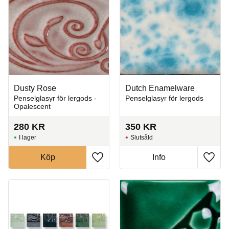
Dusty Rose
Dutch Enamelware
Penselglasyr för lergods -
Penselglasyr för lergods
Opalescent
280
KR
350
KR
I lager
Slutsåld
Köp
Info
Lägg till i favoriter
Lägg t