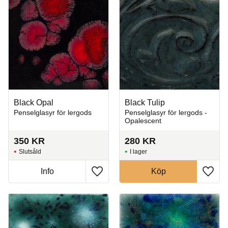
Black Opal
Black Tulip
Penselglasyr för lergods
Penselglasyr för lergods -
Opalescent
350
KR
280
KR
Slutsåld
I lager
Info
Köp
Lägg till i favoriter
Lägg t