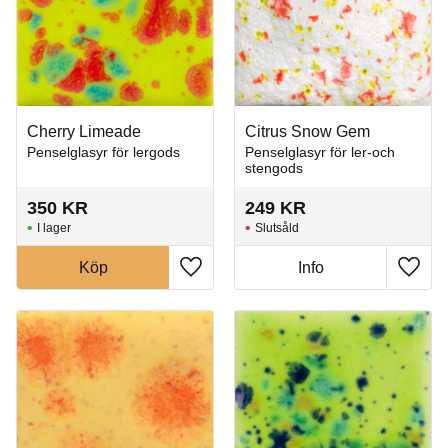
Cherry Limeade
Citrus Snow Gem
Penselglasyr för lergods
Penselglasyr för ler-och
stengods
350
KR
249
KR
I lager
Slutsåld
Köp
Info
Lägg till i favoriter
Lägg t