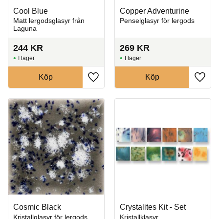
Cool Blue
Copper Adventurine
Matt lergodsglasyr från
Penselglasyr för lergods
Laguna
244
KR
269
KR
I lager
I lager
Köp
Köp
Lägg till i favoriter
Lägg t
Cosmic Black
Crystalites Kit - Set
Kristallglasyr för lergods
Kristallklasyr