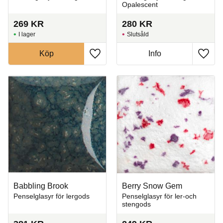
Opalescent
269
KR
280
KR
I lager
Slutsåld
Köp
Info
Lägg till i favoriter
Lägg t
Babbling Brook
Berry Snow Gem
Penselglasyr för lergods
Penselglasyr för ler-och
stengods