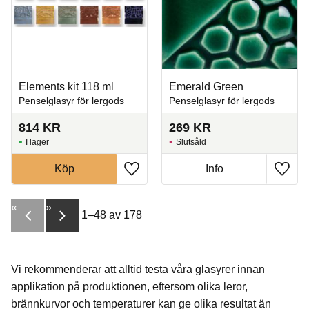
Elements kit 118 ml
Emerald Green
Penselglasyr för lergods
Penselglasyr för lergods
814
KR
269
KR
I lager
Slutsåld
Köp
Info
Lägg till i favoriter
Lägg t
«
»
1–
48
av
178
Vi rekommenderar att alltid testa våra glasyrer innan
applikation på produktionen, eftersom olika leror,
brännkurvor och temperaturer kan ge olika resultat än