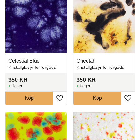
Celestial Blue
Cheetah
Kristallglasyr för lergods
Kristallglasyr för lergods
350
KR
350
KR
I lager
I lager
Köp
Köp
Lägg till i favoriter
Lägg t