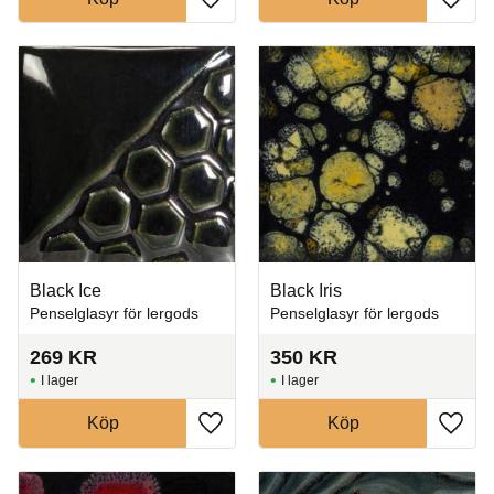
Lägg till i favoriter
Lägg t
Black Ice
Black Iris
Penselglasyr för lergods
Penselglasyr för lergods
269
KR
350
KR
I lager
I lager
Köp
Köp
Lägg till i favoriter
Lägg t