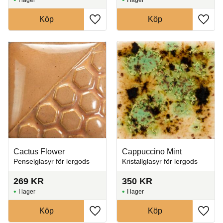
Köp
Köp
Lägg till i favoriter
Lägg t
Cactus Flower
Cappuccino Mint
Penselglasyr för lergods
Kristallglasyr för lergods
269
KR
350
KR
I lager
I lager
Köp
Köp
Lägg till i favoriter
Lägg t