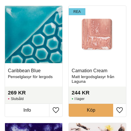
REA
Caribbean Blue
Carnation Cream
Penselglasyr för lergods
Matt lergodsglasyr från
Laguna
269
KR
244
KR
Slutsåld
I lager
Info
Köp
Lägg till i favoriter
Lägg t