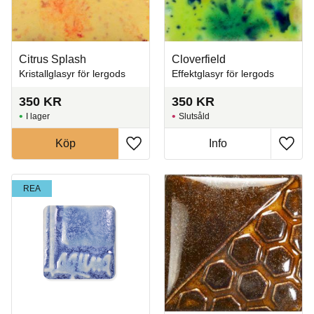
Citrus Splash
Cloverfield
Kristallglasyr för lergods
Effektglasyr för lergods
350
KR
350
KR
I lager
Slutsåld
Köp
Info
Lägg till i favoriter
Lägg t
REA