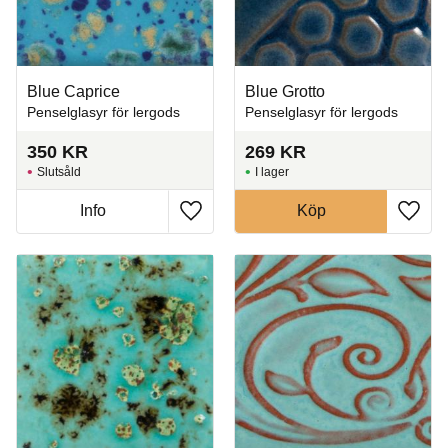
Blue Caprice
Blue Grotto
Penselglasyr för lergods
Penselglasyr för lergods
350
KR
269
KR
Slutsåld
I lager
Info
Köp
Lägg till i favoriter
Lägg t