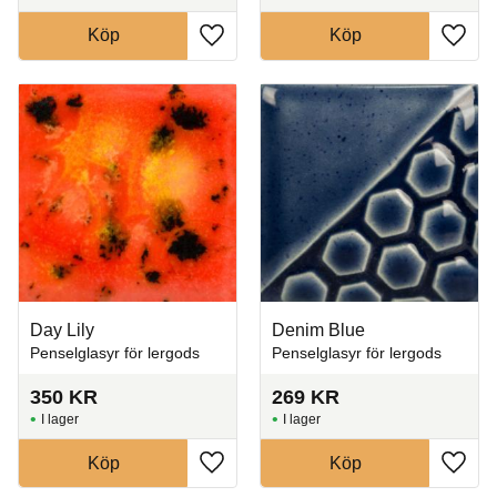
Köp
Köp
Lägg till i favoriter
Lägg t
Day Lily
Denim Blue
Penselglasyr för lergods
Penselglasyr för lergods
350
KR
269
KR
I lager
I lager
Köp
Köp
Lägg till i favoriter
Lägg t