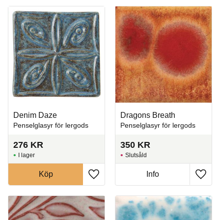
Denim Daze
Dragons Breath
Penselglasyr för lergods
Penselglasyr för lergods
276
KR
350
KR
I lager
Slutsåld
Köp
Info
Lägg till i favoriter
Lägg t