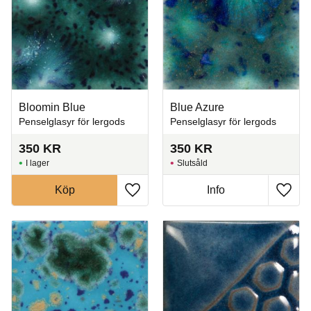
Bloomin Blue
Blue Azure
Penselglasyr för lergods
Penselglasyr för lergods
350
KR
350
KR
I lager
Slutsåld
Köp
Info
Lägg till i favoriter
Lägg t