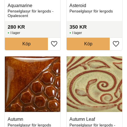
Aquamarine
Asteroid
Penselglasyr för lergods -
Penselglasyr för lergods
Opalescent
280
KR
350
KR
I lager
I lager
Köp
Köp
Lägg till i favoriter
Lägg t
Autumn
Autumn Leaf
Penselglasyr för lergods
Penselglasyr för lergods -