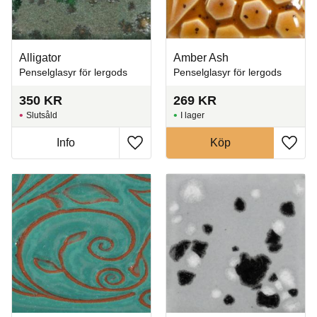
Alligator
Amber Ash
Penselglasyr för lergods
Penselglasyr för lergods
350
KR
269
KR
Slutsåld
I lager
Info
Köp
Lägg till i favoriter
Lägg t