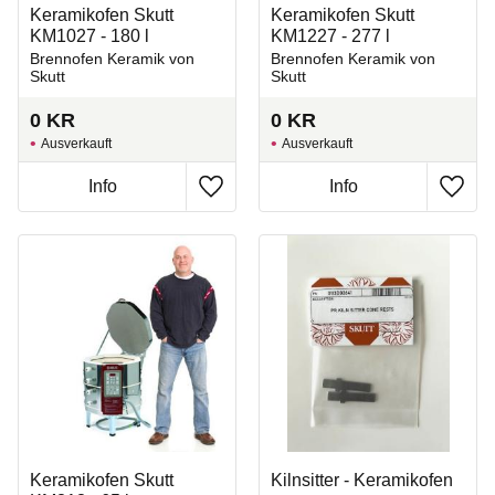
Keramikofen Skutt
Keramikofen Skutt
KM1027 - 180 l
KM1227 - 277 l
Brennofen Keramik von
Brennofen Keramik von
Skutt
Skutt
0
KR
0
KR
Ausverkauft
Ausverkauft
Zu Favoriten hinzufügen
Zu Fa
Keramikofen Skutt
Kilnsitter - Keramikofen