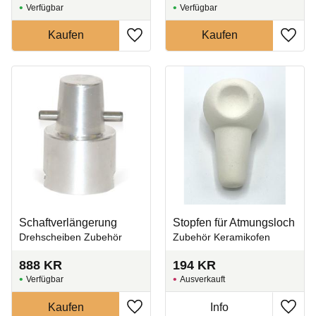
Zu Favoriten hinzufügen
Zu Fa
Schaftverlängerung
Stopfen für Atmungsloch
Drehscheiben Zubehör
Zubehör Keramikofen
888
KR
194
KR
Ausverkauft
Zu Favoriten hinzufügen
Zu Fa