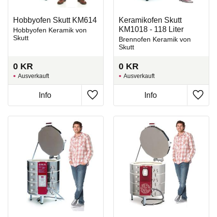
Hobbyofen Skutt KM614
Keramikofen Skutt
KM1018 - 118 Liter
Hobbyofen Keramik von
Skutt
Brennofen Keramik von
Skutt
0
KR
0
KR
Ausverkauft
Ausverkauft
Zu Favoriten hinzufügen
Zu Fa