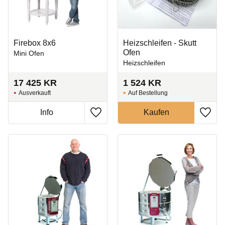
Firebox 8x6
Heizschleifen - Skutt
Ofen
Mini Ofen
Heizschleifen
17 425
KR
1 524
KR
Ausverkauft
Auf Bestellung
Zu Favoriten hinzufügen
Zu Fa