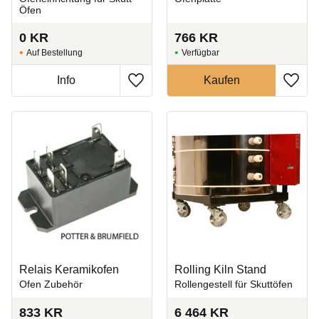
Öfen
0
KR
766
KR
Auf Bestellung
Zu Favoriten hinzufügen
Zu Fa
Relais Keramikofen
Rolling Kiln Stand
Ofen Zubehör
Rollengestell für Skuttöfen
833
KR
6 464
KR