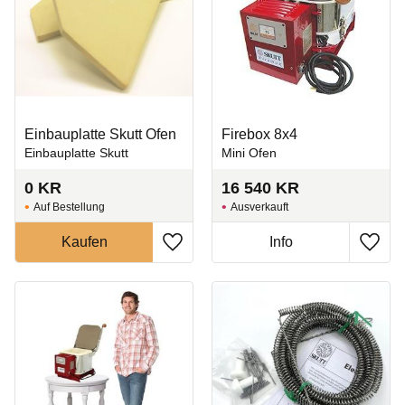
Einbauplatte Skutt Ofen
Firebox 8x4
Einbauplatte Skutt
Mini Ofen
0
KR
16 540
KR
Auf Bestellung
Ausverkauft
Zu Favoriten hinzufügen
Zu Fa