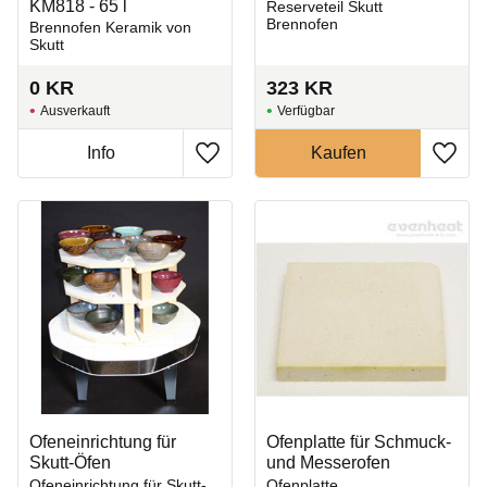
KM818 - 65 l
Reserveteil Skutt
Brennofen
Brennofen Keramik von
Skutt
0
KR
323
KR
Ausverkauft
Zu Favoriten hinzufügen
Zu Fa
Ofeneinrichtung für
Ofenplatte für Schmuck-
Skutt-Öfen
und Messerofen
Ofeneinrichtung für Skutt-
Ofenplatte